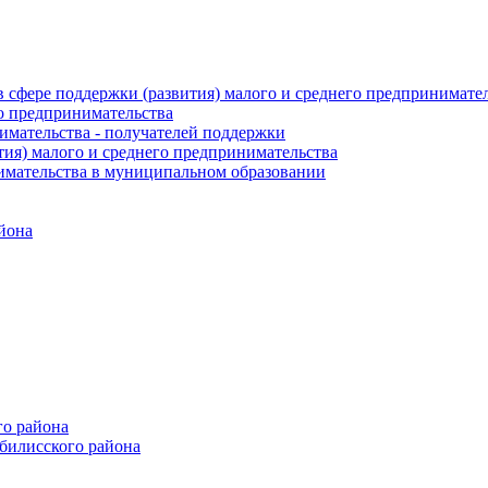
 сфере поддержки (развития) малого и среднего предпринимате
о предпринимательства
нимательства - получателей поддержки
ия) малого и среднего предпринимательства
имательства в муниципальном образовании
йона
го района
билисского района