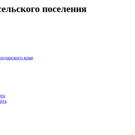
ельского поселения
одарского края
рта
рта