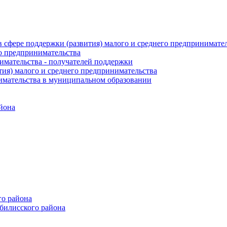
 сфере поддержки (развития) малого и среднего предпринимате
о предпринимательства
нимательства - получателей поддержки
ия) малого и среднего предпринимательства
имательства в муниципальном образовании
йона
го района
билисского района