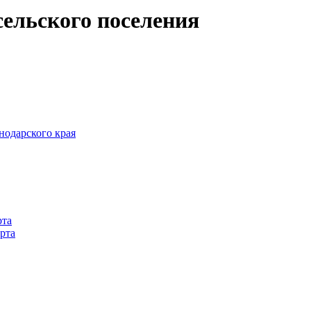
ельского поселения
одарского края
рта
рта