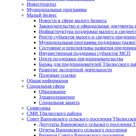
Инвестпортал
Муниципальные программы
Малый бизнес
Новости в сфере малого бизнеса
Законодательство и официальные документы в
Инфраструктура поддержки малого и среднег
Реестр субъектов малого и среднего предпри
Муниципальная программа поддержки (развит
Состояние и перспективы развития предприн
Имущественная поддержка субъектов МСП
Центр поддержки предпринимательства
Биржа для предпринимателей Тбилисского ра
Развитие экспортной деятельности
Полезные ссылки
Общая информация
Социальная сфера
Образование
Здравоохранение
Социальная защита
Символика
СМИ Тбилисского района
Совет Ванновского сельского поселения Тбилисско
Депутаты Ванновского сельского поселения Т
Отчеты Ванновского сельского поселения
Решения Совета Ванновского поселения