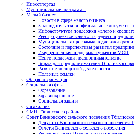
Инвестпортал
Муниципальные программы
Малый бизнес
Новости в сфере малого бизнеса
Законодательство и официальные документы в
Инфраструктура поддержки малого и среднег
Реестр субъектов малого и среднего предпри
Муниципальная программа поддержки (развит
Состояние и перспективы развития предприн
Имущественная поддержка субъектов МСП
Центр поддержки предпринимательства
Биржа для предпринимателей Тбилисского ра
Развитие экспортной деятельности
Полезные ссылки
Общая информация
Социальная сфера
Образование
Здравоохранение
Социальная защита
Символика
СМИ Тбилисского района
Совет Ванновского сельского поселения Тбилисско
Депутаты Ванновского сельского поселения Т
Отчеты Ванновского сельского поселения
Решения Совета Ванновского поселения