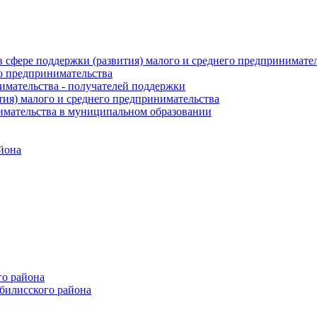
 сфере поддержки (развития) малого и среднего предпринимате
о предпринимательства
нимательства - получателей поддержки
ия) малого и среднего предпринимательства
имательства в муниципальном образовании
йона
го района
билисского района