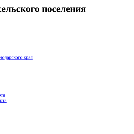
ельского поселения
одарского края
рта
рта